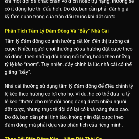
khi một đội đã chắc chắn vô địch hoặc trụ hạng, thường sẽ
có ít động lực thi đấu hơn. Do đó, bạn cần phải đánh giá
kỹ tầm quan trọng của trận đấu trước khi đặt cược.
Phân Tích Tâm Lý Đám Đông Và “Bẫy” Nhà Cái
Tâm lý đám đông có ảnh hưởng rất lớn đến thị trường cá
cược. Nhiều người chơi thường có xu hướng đặt cược theo
số đông, theo những đội bóng nổi tiếng, hoặc theo những
tỷ lệ kèo “thơm”. Tuy nhiên, đây chính là lúc nhà cái có thể
giăng “bẫy”.
Nhà cái thường sử dụng tâm lý đám đông để điều chỉnh tỷ
lệ kèo theo hướng có lợi cho họ. Ví dụ, họ có thể đưa ra tỷ
lệ kèo “thơm” cho một đội bóng đang được nhiều người
đặt cược, nhưng thực tế đội đó lại có khả năng thua cao.
Do đó, bạn cần phải tỉnh táo, không nên đặt cược theo
đám đông mà phải dựa vào phân tích của riêng mình.