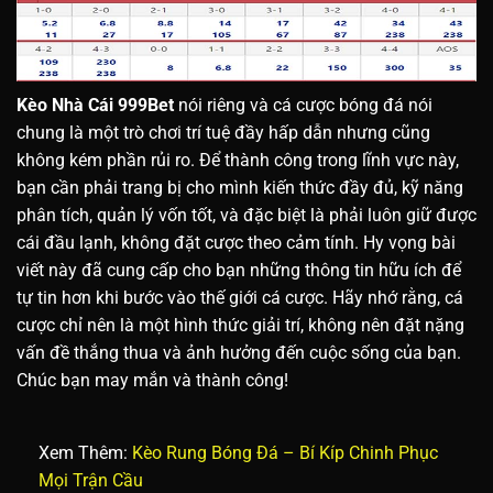
Kèo Nhà Cái 999Bet
nói riêng và cá cược bóng đá nói
chung là một trò chơi trí tuệ đầy hấp dẫn nhưng cũng
không kém phần rủi ro. Để thành công trong lĩnh vực này,
bạn cần phải trang bị cho mình kiến thức đầy đủ, kỹ năng
phân tích, quản lý vốn tốt, và đặc biệt là phải luôn giữ được
cái đầu lạnh, không đặt cược theo cảm tính. Hy vọng bài
viết này đã cung cấp cho bạn những thông tin hữu ích để
tự tin hơn khi bước vào thế giới cá cược. Hãy nhớ rằng, cá
cược chỉ nên là một hình thức giải trí, không nên đặt nặng
vấn đề thắng thua và ảnh hưởng đến cuộc sống của bạn.
Chúc bạn may mắn và thành công!
Xem Thêm:
Kèo Rung Bóng Đá – Bí Kíp Chinh Phục
Mọi Trận Cầu