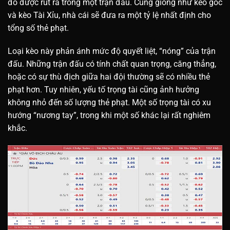
đỏ được rút ra trong một trận đấu. Cũng giống như kèo góc
và kèo Tài Xỉu, nhà cái sẽ đưa ra một tỷ lệ nhất định cho
tổng số thẻ phạt.
Loại kèo này phản ánh mức độ quyết liệt, “nóng” của trận
đấu. Những trận đấu có tính chất quan trọng, căng thẳng,
hoặc có sự thù địch giữa hai đội thường sẽ có nhiều thẻ
phạt hơn. Tuy nhiên, yếu tố trọng tài cũng ảnh hưởng
không nhỏ đến số lượng thẻ phạt. Một số trọng tài có xu
hướng “nương tay”, trong khi một số khác lại rất nghiêm
khắc.