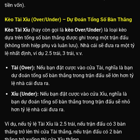
tiền vốn).
Kèo Tài Xỉu (Over/Under) – Dự Đoán Tổng Số Bàn Thắng
Kèo Tài Xỉu
(hay còn gọi là
kèo Over/Under
) là loại kèo
dựa trên tổng số bàn thắng được ghi trong một trận đấu
(không tính hiệp phụ và luân lưu). Nhà cái sẽ đưa ra một tỷ
lệ nhất định, ví dụ 2.5 trái, 3 trái, v.v.
Tài (Over):
Nếu bạn đặt cược vào cửa Tài, nghĩa là bạn
dự đoán tổng số bàn thắng trong trận đấu sẽ lớn hơn tỷ
lệ nhà cái đưa ra.
Xỉu (Under):
Nếu bạn đặt cược vào cửa Xỉu, nghĩa là
bạn dự đoán tổng số bàn thắng trong trận đấu sẽ nhỏ
hơn tỷ lệ nhà cái đưa ra.
Ví dụ, nếu tỷ lệ Tài Xỉu là 2.5 trái, nếu trận đấu có 3 bàn
thắng trở lên thì cửa Tài thắng, nếu trận đấu có 2 bàn
thắng trở xuống thì cửa Xỉu thắng.