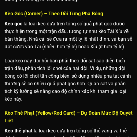
Kèo Góc (Corner) – Theo Dõi Từng Pha Bóng
Kèo góc
là loại kèo dựa trên tổng số quả phạt góc được
thực hiện trong một trận đấu, tương tự như kèo Tài Xỉu về
bàn thắng. Nhà cái sẽ đưa ra một tỷ lệ nhất định, và bạn sẽ
đặt cược vào Tài (nhiều hơn tỷ lệ) hoặc Xỉu (ít hơn tỷ lệ).
Loại kèo này đòi hỏi bạn phải theo dõi sát sao diễn biến
trận đấu, phân tích lối chơi của hai đội. Ví dụ, những đội
bóng có lối chơi tấn công biên, sử dụng nhiều pha tạt cánh
thường sẽ có nhiều quả phạt góc hơn. Quan sát và phân
tích kỹ lưỡng sẽ nâng cao độ chính xác khi tham gia loại
kèo này.
Kèo Thẻ Phạt (Yellow/Red Card) – Dự Đoán Mức Độ Quyết
Liệt
Kèo thẻ phạt
là loại kèo dựa trên tổng số thẻ vàng và thẻ